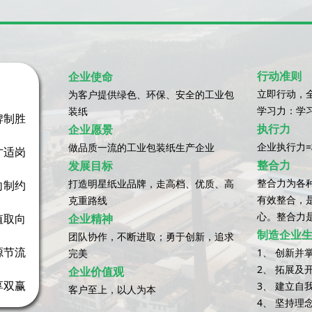
行动准则
企业使命
立即行动，
为客户提供绿色、环保、安全的工业包
学习力：学
装纸
牌制胜
执行力
企业愿景
企业执行力=
做品质一流的工业包装纸生产企业
才适岗
整合力
发展目标
整合力为各
打造明星纸业品牌，走高档、优质、高
向制约
有效整合，
克重路线
心。整合力
值取向
企业精神
制造企业
团队协作，不断进取；勇于创新，追求
源节流
1、 创新并
完美
2、 拓展及
企业价值观
享双赢
3、 建立自
客户至上，以人为本
4、 坚持理