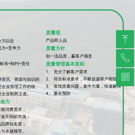
质量现
ꁸ
产品即人品
全力以赴
习力=竞争力
质量方针
创一流品质，赢客户满意
ꂅ
回到顶部
标准+制约+责任
质量管理基本原则
1、 充分了解客户需求
ꀥ
0750-6539808
2、 符合标准要求，不断超越客户期望
种资讯、资源与知识的
3、 发现质量问题，集中力量，快速解决
是企业管理工作的核
4、 重在预防
是企业制胜之道。
微信二维码
生命力
掌握消费需求；
开发不同的市场；
我品牌知名度；
念与卓越领导。